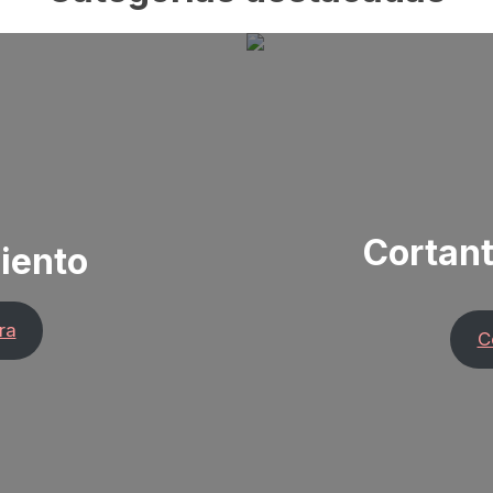
Cortan
iento
ra
C