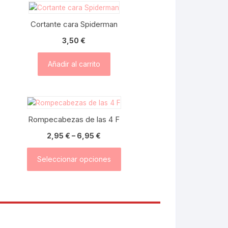
Cortante cara Spiderman
3,50
€
Añadir al carrito
Rompecabezas de las 4 F
Rango
2,95
€
–
6,95
€
de
Seleccionar opciones
precios:
desde
2,95 €
hasta
6,95 €